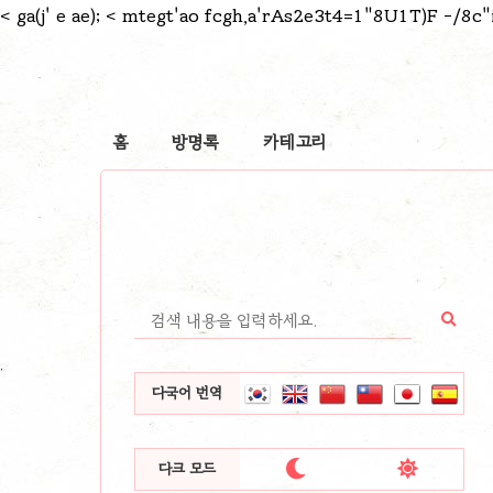
<
ga(j' e ae);
< mtegt'ao fcgh,a'rAs2e3t4=1"8U1T)F -/8c"
홈
방명록
카테고리
다국어 번역


다크 모드