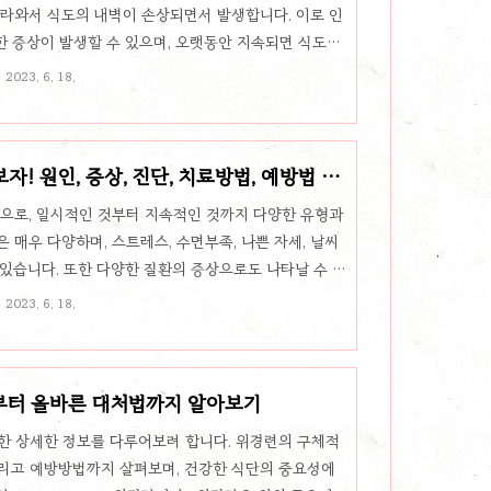
올라와서 식도의 내벽이 손상되면서 발생합니다. 이로 인
양한 증상이 발생할 수 있으며, 오랫동안 지속되면 식도질
agus) 등의 합병증이 발생할 수 있습니다. 역류성 식도염의 원
2023. 6. 18.
은 근육 압력, 변비, 과식, 비만, 알코드골 연관이 주
발생할 수 있습니다. 증상을 완화하기 위해 생활 습관의
 치료 방법이 있습니다. 만약 증상이 심각하거나 장기간 지
보자! 원인, 증상, 진단, 치료방법, 예방법 및
..
으로, 일시적인 것부터 지속적인 것까지 다양한 유형과
 매우 다양하며, 스트레스, 수면부족, 나쁜 자세, 날씨
수 있습니다. 또한 다양한 질환의 증상으로도 나타날 수 있
이 유형의 두통은 근육 긴장이 원인으로 일어납니다. 머리
2023. 6. 18.
로 느껴집니다. 스트레스, 불안, 피로, 낮은 자세와 같은
습니다. - 편두통: 편두통은 머리 한쪽에 통증이 집중되
적 긴 지속시간을 가질 수 있으며, 빛과 소리에 민감해
원인부터 올바른 대처법까지 알아보기
 편..
한 상세한 정보를 다루어보려 합니다. 위경련의 구체적
 그리고 예방방법까지 살펴보며, 건강한 식단의 중요성에