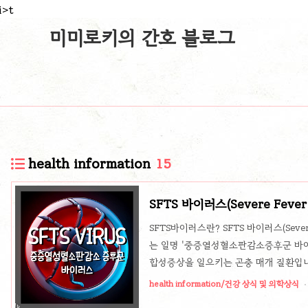
i>t
미미로키의 간호 블로그
health information
15
SFTS 바이러스(Severe Fever 
Virus)'중증열성혈소판감소증후
SFTS바이러스란? SFTS 바이러스(Severe F
예방법
는 일명 '중증열성혈소판감소증후군 바이러
합성증상을 일으키는 곤충 매개 질환입니다
서 발생한 적이 있습니다. SFTS 바이
health information/건강 상식 및 의학상식
위험 군은 만성질환을 가진 환자와 고령