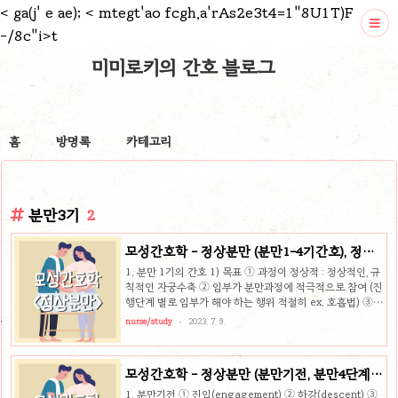
<
ga(j' e ae);
< mtegt'ao fcgh,a'rAs2e3t4=1"8U1T)F
-/8c"i>t
미미로키의 간호 블로그
홈
방명록
카테고리
분만3기
2
모성간호학 - 정상분만 (분만1-4기간호), 정상
산욕(산욕기 간호)
1. 분만 1기의 간호 1) 목표 ① 과정이 정상적 : 정상적인, 규
칙적인 자궁수축 ② 임부가 분만과정에 적극적으로 참여 (진
행단계 별로 임부가 해야 하는 행위 적절히 ex. 호흡법) ③
임부의 불편감 완화 : 통증 (마사지법, 호흡법, 이완법) ④ 태
nurse/study
2023. 7. 9.
아가 건강 ⑤ 산모가 신체적으로 좋은 상태 ⑥ 적절한 fluid
와 nutrition 공급 ⑦ 가족과 의료진 간에 치료적인 관계 성
립 2) 입원 시 사정 ① 산전기록 : 연령, 키, 체중, 내/외과적
모성간호학 - 정상분만 (분만기전, 분만4단계,
상태, 과거산과력(합병증, 진통유형, 마취, 분만종류, 아기상
분만시 모체의 생리적 적응)
태), 현재 임신력(각종 검사결과) ② 주호소 : 입원하게 된 이
1. 분만기전 ① 진입(engagement) ② 하강(descent) ③