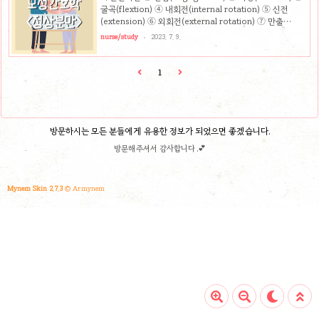
유 ③ Vital Sign / BP Check : 정상보다 10mmHg 초과 시
굴곡(flextion) ④ 내회전(internal rotation) ⑤ 신전
주의(자간증) → 수축 후 이완 시 검사 ④ 자궁수축의 ..
(extension) ⑥ 외회전(external rotation) ⑦ 만출
(expulsion) 1) 진입(engagement) ① 아두가 골반입구에
nurse/study
2023. 7. 9.
들어옴 ② 초산부 : 분만 2주 전(단단한 복근) ③ 경산부 : 분
만시작과 함께 태아의 시상봉합이 골반입구에 횡경 or 사경
으로 진입 ④ 복부검진 or 질검진으로 확인 가능 2) 하강
1
(descent) ① 골반강을 통과하는 선진부의 진행 ② 양수압
력, 자궁저부에서 누르는 압력, 복부근육 수축 등으로 이루어
짐 ③ Station(하강정도) : 선진부를 좌골극을 기준 상하 cm
표시. 3) 굴곡(flextion) ① 선..
방문하시는 모든 분들에게 유용한 정보가 되었으면 좋겠습니다.
방문해주셔서 감사합니다 .💕
Mynem Skin 2.7.3
© Armynem