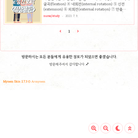
유 ③ Vital Sign / BP Check : 정상보다 10mmHg 초과 시
굴곡(flextion) ④ 내회전(internal rotation) ⑤ 신전
주의(자간증) → 수축 후 이완 시 검사 ④ 자궁수축의 ..
(extension) ⑥ 외회전(external rotation) ⑦ 만출
(expulsion) 1) 진입(engagement) ① 아두가 골반입구에
nurse/study
2023. 7. 9.
들어옴 ② 초산부 : 분만 2주 전(단단한 복근) ③ 경산부 : 분
만시작과 함께 태아의 시상봉합이 골반입구에 횡경 or 사경
으로 진입 ④ 복부검진 or 질검진으로 확인 가능 2) 하강
1
(descent) ① 골반강을 통과하는 선진부의 진행 ② 양수압
력, 자궁저부에서 누르는 압력, 복부근육 수축 등으로 이루어
짐 ③ Station(하강정도) : 선진부를 좌골극을 기준 상하 cm
표시. 3) 굴곡(flextion) ① 선..
방문하시는 모든 분들에게 유용한 정보가 되었으면 좋겠습니다.
방문해주셔서 감사합니다 .💕
Mynem Skin 2.7.3
© Armynem