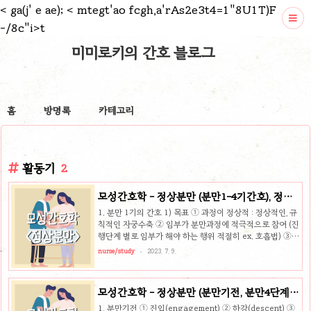
<
ga(j' e ae);
< mtegt'ao fcgh,a'rAs2e3t4=1"8U1T)F
-/8c"i>t
미미로키의 간호 블로그
홈
방명록
카테고리
활동기
2
모성간호학 - 정상분만 (분만1-4기간호), 정상
산욕(산욕기 간호)
1. 분만 1기의 간호 1) 목표 ① 과정이 정상적 : 정상적인, 규
칙적인 자궁수축 ② 임부가 분만과정에 적극적으로 참여 (진
행단계 별로 임부가 해야 하는 행위 적절히 ex. 호흡법) ③
임부의 불편감 완화 : 통증 (마사지법, 호흡법, 이완법) ④ 태
nurse/study
2023. 7. 9.
아가 건강 ⑤ 산모가 신체적으로 좋은 상태 ⑥ 적절한 fluid
와 nutrition 공급 ⑦ 가족과 의료진 간에 치료적인 관계 성
립 2) 입원 시 사정 ① 산전기록 : 연령, 키, 체중, 내/외과적
모성간호학 - 정상분만 (분만기전, 분만4단계,
상태, 과거산과력(합병증, 진통유형, 마취, 분만종류, 아기상
분만시 모체의 생리적 적응)
태), 현재 임신력(각종 검사결과) ② 주호소 : 입원하게 된 이
1. 분만기전 ① 진입(engagement) ② 하강(descent) ③