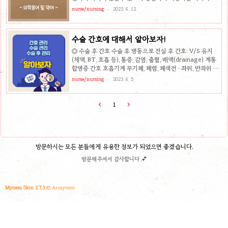
물(Right Med..
를순 있으므로 참고 사항으로 봐두시면 좋을 것 같습니다. 내
nurse/nursing
2023. 6. 12.
과 : Internal Medicine ( IM / MED ) 내분비내과 :
Endocrinology ( ED / EMD ) 소화기내과 :
Gastroenterology ( GI ) 심장내과 : Cardiovascular
수술 간호에 대해서 알아보자!
medicine / Intracoronary ( CV / IC ) 감염내과 :
Infectious Diseases ( ID / IF ) 호흡기내과 :
◎ 수술 후 간호 수술 후 병동으로 전실 후 간호: V/S 유지
Pulmonology ( PM / PD ) 류머티즘내과 :
(체액, BT, 호흡 등), 통증, 감염, 출혈, 배액(drainage) 계통
Rheumatology ( RH ) 혈액종양내과 : ..
합병증 간호 호흡기계 무기폐, 폐렴, 폐색전 ∙ 좌위, 반좌위 유
지, 적절한 체위유지, 체위변경 ∙ 호흡기 합병증 (무기폐, 폐
nurse/nursing
2023. 6. 5.
렴, 폐색전증) 증상 확인 ∙ 심호흡과 기침 격려, Incentive
spirometer 사용 격려 ∙ 운동 및 조기이상 ∙ 수분공급, 가습,
두드리기와 진동, suction ∙ 객담용해제 투여 원인: 마취, 폐
1
용적 감소, 부적절한 통증관리 순환기계 심부정맥혈전증
(deep vein thrombosis, DVT) →폐색전 ∙ 수술 후 장기간
침상안정은 정맥정체  혈액응고 증가  혈전형성 ∙ 예방 :
수술 후 다리운동, 조기이상, 다리를 ..
방문하시는 모든 분들에게 유용한 정보가 되었으면 좋겠습니다.
방문해주셔서 감사합니다 .💕
Mynem Skin 2.7.3
© Armynem