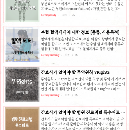
혈중칼슘농도 높아짐 - 요중 침전물: 칼슘, 요산, 인산 등 - 퓨
부분적으로 비워지거나 완전히 비우지 못하는 상태 1) 원인
린대사 변화: 퓨린 과다섭취, 요산생성증 약물이나 대사 외인
① 배뇨근 부전(detrusor failure) ; 가장 흔한 원인 ②
성 스테로이드, f..
BPH(전립선 비대): 남성 요정체의 주요 원인 ③요도협착, 약
nurse/study
2023. 6. 28.
물(삼환계 항우울제), 배뇨근-괄약근 실조 ④ 결석, 혈괴, 종
양, 방광경부 경축, 여성의 생식기 손상 ⑤ 당뇨, 뇌졸중, 척수
손상 ⑥ 방광감각과 방광근 긴장의 감소, 불안 ⑦ 척추마취>
수혈 혈액제제에 대한 정보 [종류, 사용목적]
전신마취 ⑧ 여성은 질 후벽의 탈출 ⑨ 구조적인 기형, 정신
적인 원인 등 2) 병태생리 ① 요정체는 요로감염과 결석을
혈액제제 수혈은 다양한 의료, 수술, 외상시 상황에서 중요한
형성하고 요로계 구조의 손상 야기 ② 방광에 소변 계속 차
역할을 합니다. 이번 포스트에서는 수혈 혈액제제의 종류와
있으면 방광내압 상승 → 배뇨근 두꺼워지고 요로게실 형성
활용에 대해 알아보겠습니다. 혈액제제의 종류 전혈
→ 요도 섬유화 → 신우..
(Whole blood) - 전혈은 가장 기본적인 형태의 혈액제제
nurse/nursing
2023. 6. 15.
로서, 적혈구, 백혈구, 혈소판 및 혈장을 포함하고 있습니다.
전혈 수혈은 대량의 혈액 손실이 있는 환자에게 활용됩니다.
적혈구 농축액 (Packed Red Blood Cells, PRBC) - 적혈
간호사가 알아야 할 투약원칙 7Rights
구 농축액은 적혈구를 집중시킨 혈액제제로, 산소 운반 능력
을 높이는 목적으로 사용됩니다. 이 제품은 빈혈이나 출혈로
투약원칙 7 Rights는 의료진이 약물 처방 및 투약 시 지켜야
인한 헤모글로빈 감소가 있는 환자에게 수혈되어 적절한 산
할 중요한 원칙입니다. 의료진과 환자 모두에게 의미 있는 이
소 공급을 보장합니다. 혈소판 농축액 (Platelet
안전 지침에 대해 알아봅시다. 투약원칙 7 Rights : 의료진
Concentrate) - 혈소판 농축액은 혈소판 감소..
과 환자를 위한 필수 지침 안녕하세요! 오늘은 의료 분야에서
nurse/nursing
2023. 6. 15.
매우 중요한 이슈인 '투약원칙 7 Rights'에 대해 이야기해보
려 합니다. 투약원칙은 환자의 안전과 건강을 위해 반드시 알
고 지켜야 하는 의료진의 원칙입니다. 이 글에서는 투약원칙
간호사가 알아야 할 병원 진료과별 특수파트 의
7 Rights의 개념과 그 중요성을 알아보고, 제대로 준수함으
학용어 및 약어
로써 얻을 수 있는 이점을 살펴봅시다. 투약원칙 7 Rights
간호사가 알아야할 병원 진료과별 특수파트 의학용어 및 약
란? - 올바른 환자(Right Patient): 의료진은 항상 신원을
어를 알아보자! 아래 준비한 의학용어 및 약어 내용은 각 병
확인하여 환자의 정확한 정보를 알아야 합니다. - 올바른 약
원마다 차이가 있을수 있으며 병원마다 사용하는 의미가 다