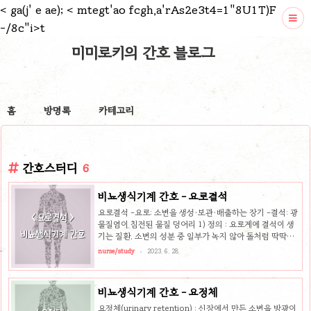
<
ga(j' e ae);
< mtegt'ao fcgh,a'rAs2e3t4=1"8U1T)F
-/8c"i>t
미미로키의 간호 블로그
홈
방명록
카테고리
간호스터디
6
비뇨생식기계 간호 - 요로결석
요로결석 -요로: 소변을 생성·보관·배출하는 장기 -결석: 광
물질염이 침전된 물질 덩어리 1) 정의 : 요로계에 결석이 생
기는 질환. 소변의 성분 중 일부가 녹지 않아 돌처럼 딱딱해
지는 것 위치에 따라 신결석·요관결석·방광결석으로 나뉘고,
nurse/study
2023. 6. 28.
제때 치료하지 않으면 신장을 망가뜨리고, 생명까지 위협하
는 질환 2) 원인 - 가족력(4배) / 유전, 비만 / 남자> 여자(2
배) - 대사증후군(HTM, DM) / 수분섭취 감소, 탈수 - 요로
비뇨생식기계 간호 - 요정체
감염 및 IBD(염증성 장질환) / 요정체 - 식이: 단백질, 당분과
량섭취, 고용량 비타민 C, D 과량섭취 - 부갑상선 기능 항진:
요정체(urinary retention) : 신장에서 만든 소변을 방광이