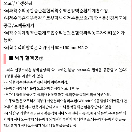
으로부터생산됨.
•뇌와척수의공간을순환한뇌척수액은정맥순환계에흡수됨.
•뇌척수액은외부충격으로부터뇌와척수를보호/영양소를신경세포에
공급/노폐물제거
•뇌척수액이정맥순환계로흡수되는것은혈액과의농도차이때문에가
능함.
•뇌척수액의압력은측위에서60~150 mmH2 O
■ 뇌의 혈액공급
- 뇌의 신경조직은 심박출량의 약 15%인 분당 750mL의 혈액을 공급받고 있으며
영양물질은 저장하지 않음.
-뇌의혈액순환은중력에대항하여이루어짐.
-동맥은심장에서올라오고정맥은심장으로배액 됨.
-두개네혈액공급은한쌍의내경동맥과한쌍의추골동맥에의해이루어짐.
-이동맥들은모두뇌기저부에서연결되어윌리스환(Willscircle)을형성하기때문에만
약주요동맥중어느한곳이차단되더라도뇌동맥혈의순환은중단되지않음.
-대뇌반구의혈액공급은내경동맥에서나오는전대뇌동맥,중대뇌동맥,추골동맥의
가지에서나오는후대뇌동맥에의해서이루어지며,뇌간과소뇌는기저동맥과추골동
맥의분지에서나오는혈관에의해혈액을공급받음.