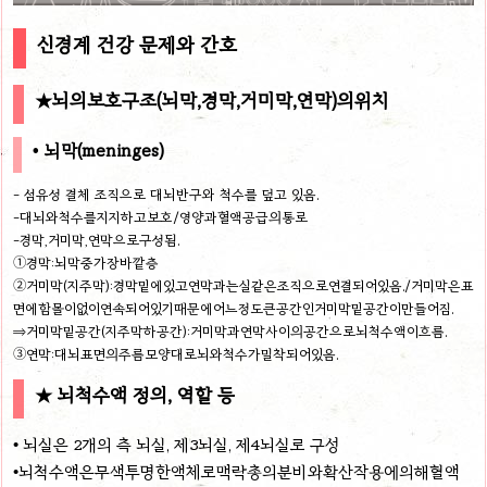
신경계 건강 문제와 간호
★뇌의보호구조(뇌막,경막,거미막,연막)의위치
• 뇌막(meninges)
- 섬유성 결체 조직으로 대뇌반구와 척수를 덮고 있음.
-대뇌와척수를지지하고보호/영양과혈액공급의통로
-경막,거미막,연막으로구성됨.
①경막:뇌막중가장바깥층
②거미막(지주막):경막밑에있고연막과는실같은조직으로연결되어있음./거미막은표
면에함몰이없이연속되어있기때문에어느정도큰공간인거미막밑공간이만들어짐.
⇒거미막밑공간(지주막하공간):거미막과연막사이의공간으로뇌척수액이흐름.
③연막:대뇌표면의주름모양대로뇌와척수가밀착되어있음.
★ 뇌척수액 정의, 역할 등
• 뇌실은 2개의 측 뇌실, 제3뇌실, 제4뇌실로 구성
•뇌척수액은무색투명한액체로맥락총의분비와확산작용에의해혈액