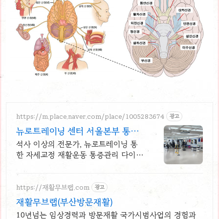
https://m.place.naver.com/place/1005283674
광고
뉴로트레이닝 센터 서울본부 통증
자세교정 재활 다이어트
석사 이상의 전문가, 뉴로트레이닝 통
한 자세교정 재활운동 통증관리 다이어
트 PT
https://재활무브랩.com
광고
재활무브랩(부산방문재활)
10년넘는 임상경력과 방문재활 국가시범사업의 경험과