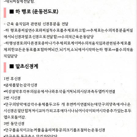
-대뇌피질에전달함.
■ 하 행로 (운동전도로)
- 근육 움직임과 관련된 신경흥분을 전달
-하 행로중피질연수로와피질척수로를추체로라고함.⇒추체로는수의적흥분을피질
에서뇌신경과말초신경으로전달함.⇒수의적근육운동담당
-하행성경로의다른경로중하나가추체외로계이며수의적움직임과관련된추체로를
제외한모든운동로를포함하며뇌간,뇌기저,소뇌에서시작하는하 행로⇒불수의적움
직임담당
■ 말초신경계
1번 후신경
•냄새를맡는감각신경
•비강점막후각부의섬유에서나와후삭을거쳐뇌의시상과측두엽까지연결
2번 시신경
•안구의망막에감각수용체를두고두 개 후면까지연결되는데안구의양측에서나온
시신경은일단합쳐져시교차가되고후에다시나뉘어시삭이되어시각중추가있는후두
엽으로들어감.
3번 동안신경
•안구를움직이고눈꺼풀을올리며동공의크기를조절하는운동신경
•안구운동,동공축소,안검거상담당