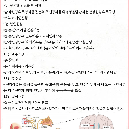
8번 청신경 전정와우 신경
•감각신경으로청각을맡는와우신경과몸의평형을담당하는전정신경으로구성
•소뇌까지연결됨.
9번 설인신경
•운동,감각,자율신경기능
•운동신경섬유:인두에분포되어연하작용
•감각신경섬유:혀의뒷부분1/3부분의미각과일반감각을담당
•자율신경기능:부교감신경섬유가이하선에작용하여타액을분비
10번 미주신경
•혼합신경
•불수의적움직임조절
•감각신경섬유:후두,기도,폐,대동맥,식도,위,소장,담낭에분포⇒내장기관담당
11번 부신경
• 신경섬유는 흉쇄유돌근과 승모근의 운동을 맡고 연수하부에서 나오는 신경섬유
는 미주신경과 함께 인두와 후두의 근육운동을 조절
12번 설하신경
•설하관을거쳐혀의근육에분포
•혀의운동을지배하므로혀를내밀때마비된쪽으로혀가돌아가는것을관찰할수있음.