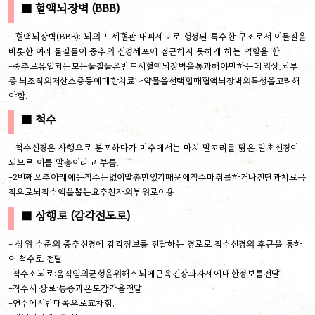
■ 혈액뇌장벽 (BBB)
- 혈액뇌장벽(BBB): 뇌의 모세혈관 내피세포로 형성된 특수한 구조로서 이물질을
비롯한 여러 물질들이 중추의 신경세포에 접근하지 못하게 하는 역할을 함.
-중추로유입되는모든물질들은반드시혈액뇌장벽을통과해야만하는데외상,뇌부
종,뇌조직의저산소증등에대한치료나약물을선택할때혈액뇌장벽의특성을고려해
야함.
■ 척수
- 척수신경은 사행으로 분포하다가 미수에서는 마치 말꼬리를 닮은 말초신경이
되므로 이를 말총이라고 부름.
-2번째요추아래에는척수는없이말총만있기때문에척수마취를하거나진단과치료목
적으로뇌척수액을뽑는요추천자의부위로이용
■ 상행로 (감각전도로)
- 상위 수준의 중추신경에 감각정보를 전달하는 경로로 척수신경의 후근을 통하
여 척수로 전달
-척수소뇌로:움직임의균형을위해소뇌에근육긴장과자세에대한정보를전달
-척수시 상로:통증과온도감각을전달
-연수에서반대쪽으로교차함.