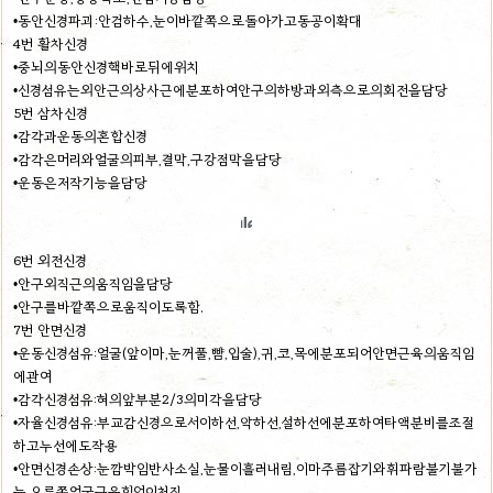
•동안신경파괴:안검하수,눈이바깥쪽으로돌아가고동공이확대
4번 활차신경
•중뇌의동안신경핵바로뒤에위치
•신경섬유는외안근의상사근에분포하여안구의하방과외측으로의회전을담당
5번 삼차신경
•감각과운동의혼합신경
•감각은머리와얼굴의피부,결막,구강점막을담당
•운동은저작기능을담당
6번 외전신경
•안구외직근의움직임을담당
•안구를바깥쪽으로움직이도록함.
7번 안면신경
•운동신경섬유:얼굴(앞이마,눈꺼풀,뺨,입술),귀,코,목에분포되어안면근육의움직임
에관여
•감각신경섬유:혀의앞부분2/3의미각을담당
•자율신경섬유:부교감신경으로서이하선,악하선,설하선에분포하여타액분비를조절
하고누선에도작용
•안면신경손상:눈깜박임반사소실,눈물이흘러내림,이마주름잡기와휘파람불기불가
능,오른쪽얼굴근육힘없이처짐